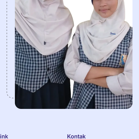
ink
Kontak