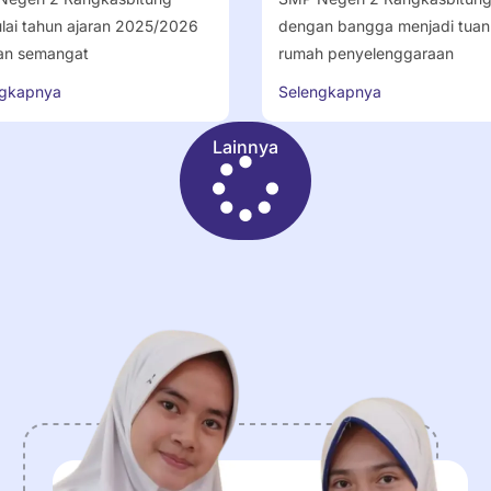
ai tahun ajaran 2025/2026
dengan bangga menjadi tuan
an semangat
rumah penyelenggaraan
ngkapnya
Selengkapnya
Lainnya