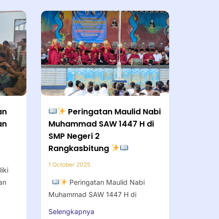
an
Peringatan Maulid Nabi
an
Muhammad SAW 1447 H di
SMP Negeri 2
Rangkasbitung
1 October 2025
iki
an
Peringatan Maulid Nabi
Muhammad SAW 1447 H di
Selengkapnya