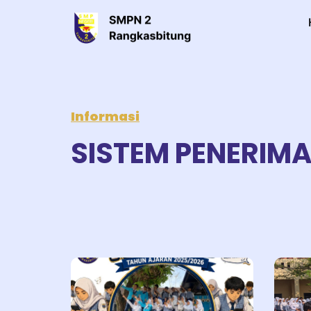
Informasi
SISTEM PENERIM