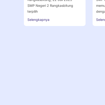
SMP Negeri 2 Rangkasbitung
memul
terpilih
deng
Selengkapnya
Sele