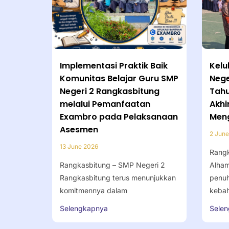
Implementasi Praktik Baik
Kelu
Komunitas Belajar Guru SMP
Nege
Negeri 2 Rangkasbitung
Tahu
melalui Pemanfaatan
Akhi
Exambro pada Pelaksanaan
Meng
Asesmen
2 June
13 June 2026
Rangk
Rangkasbitung – SMP Negeri 2
Alham
Rangkasbitung terus menunjukkan
penuh
komitmennya dalam
kebah
Selengkapnya
Sele