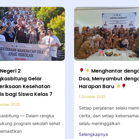
Negeri 2
Menghantar deng
kasbitung Gelar
Doa, Menyambut deng
riksaan Kesehatan
Harapan Baru
is bagi Siswa Kelas 7
1 October 2025
ember 2025
Setiap perjalanan selalu memil
asbitung — Dalam rangka
cerita, dan setiap kebersama
kung program sekolah sehat
selalu meninggalkan
memastikan
Selengkapnya