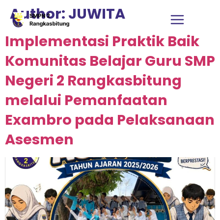
Author:
JUWITA
Implementasi Praktik Baik
Komunitas Belajar Guru SMP
Negeri 2 Rangkasbitung
melalui Pemanfaatan
Exambro pada Pelaksanaan
Asesmen